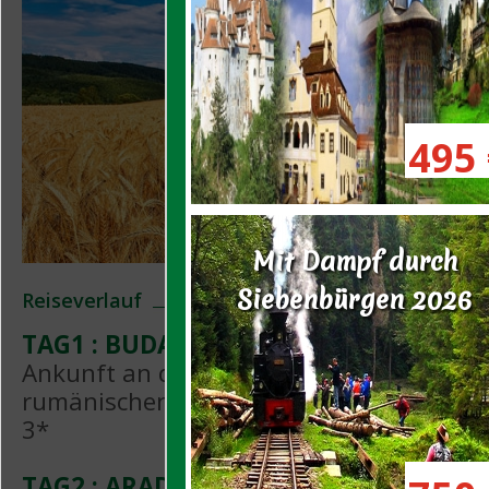
495 
Mit Dampf durch
Siebenbürgen 2026
Reiseverlauf
TAG1 : BUDAPEST – ARAD
Ankunft an der Grenze in Nadlag. Empf
rumänischen Reiseleiter und Transfer ins
3*
TAG2 : ARAD – TARGU MURES