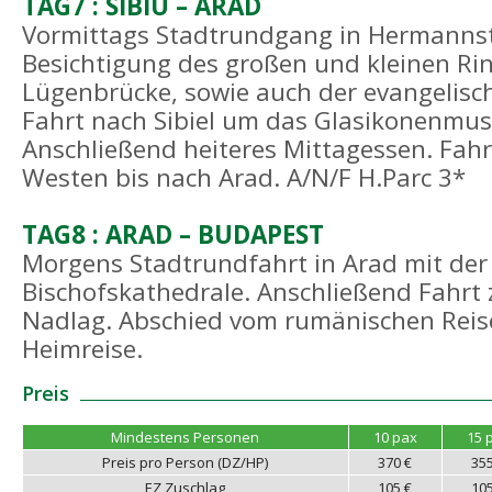
TAG7 : SIBIU – ARAD
Vormittags Stadtrundgang in Hermannst
Besichtigung des großen und kleinen Rin
Lügenbrücke, sowie auch der evangelisc
Fahrt nach Sibiel um das Glasikonenmu
Anschließend heiteres Mittagessen. Fahr
Westen bis nach Arad. A/N/F H.Parc 3*
TAG8 : ARAD – BUDAPEST
Morgens Stadtrundfahrt in Arad mit der
Bischofskathedrale. Anschließend Fahrt
Nadlag. Abschied vom rumänischen Reise
Heimreise.
Preis
Mindestens Personen
10 pax
15 
Preis pro Person (DZ/HP)
370 €
35
EZ Zuschlag
105 €
10