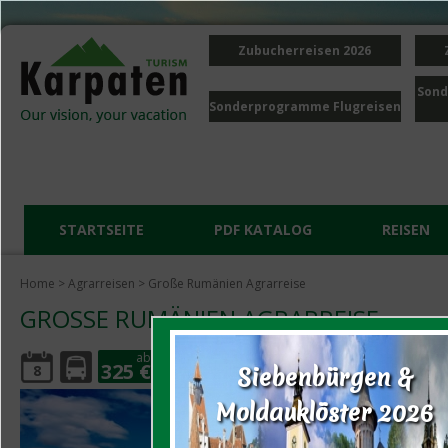
Zubucherreisen 2026
Sond
Sonderprogramme Flugreisen
STARTSEITE
PDF KATALOG
REISEN
Home
>
Agrarreisen
> Große Rumänien Agrarreise
GROSSE RUMÄNIEN AGRARREISE
ab
325 €
8
Siebenbürgen &
Moldauklöster 2026