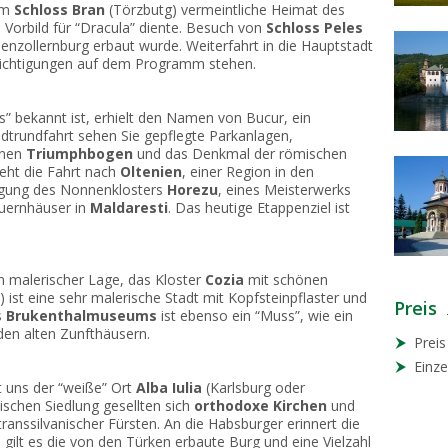
zum
Schloss Bran
(Törzbutg) vermeintliche Heimat des
 Vorbild für “Dracula” diente. Besuch von
Schloss Peles
henzollernburg erbaut wurde. Weiterfahrt in die Hauptstadt
ichtigungen auf dem Programm stehen.
ns” bekannt ist, erhielt den Namen von Bucur, ein
trundfahrt sehen Sie gepflegte Parkanlagen,
inen
Triumphbogen
und das Denkmal der römischen
eht die Fahrt nach
Oltenien
, einer Region in den
tigung des Nonnenklosters
Horezu
, eines Meisterwerks
auernhäuser in
Maldaresti
. Das heutige Etappenziel ist
in malerischer Lage, das Kloster
Cozia
mit schönen
 ist eine sehr malerische Stadt mit Kopfsteinpflaster und
Preis
s
Brukenthalmuseums
ist ebenso ein “Muss”, wie ein
en alten Zunfthäusern.
Preis
Einz
 uns der “weiße” Ort
Alba Iulia
(Karlsburg oder
schen Siedlung gesellten sich
orthodoxe Kirchen
und
ranssilvanischer Fürsten. An die Habsburger erinnert die
h gilt es die von den Türken erbaute Burg und eine Vielzahl