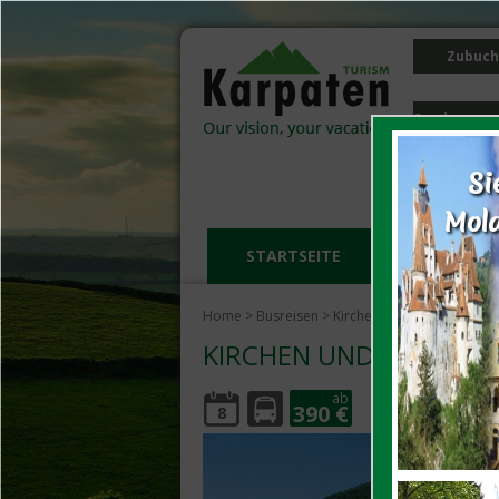
Zubuch
Sonderprog
Si
Mold
STARTSEITE
PDF KATA
Home
>
Busreisen
> Kirchen und Klöster der K
KIRCHEN UND KLÖSTER
ab
390 €
8