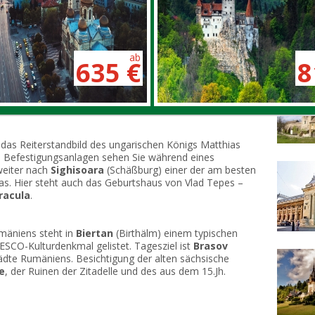
Wein
Eine 
Fotog
ab
635 €
8
ei
Bors/Oradea
, erwartet Sie Ihr deutschsprachiger
Rumänien begleiten wird. Durch das Tal der “Schnellen
j Napoca
(Klausenburg), auf Grund der Gold- und
roßer Bedeutung.
das Reiterstandbild des ungarischen Königs Matthias
en Befestigungsanlagen sehen Sie während eines
weiter nach
Sighisoara
(Schäßburg) einer der am besten
pas. Hier steht auch das Geburtshaus von Vlad Tepes –
racula
.
mäniens steht in
Biertan
(Birthälm) einem typischen
ESCO-Kulturdenkmal gelistet. Tagesziel ist
Brasov
tädte Rumäniens. Besichtigung der alten sächsische
e
, der Ruinen der Zitadelle und des aus dem 15.Jh.