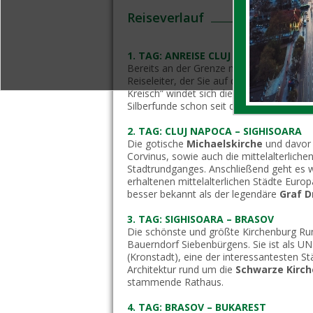
Reiseverlauf
1. TAG: ANREISE CLUJ NAPOCA
Bereits an der Grenze nach Rumänien, b
Reiseleiter, der Sie auf der Fahrt durch 
Kreisch” windet sich die Straße nach
Clu
Silberfunde schon seit dem 12.Jh. von g
2. TAG: CLUJ NAPOCA – SIGHISOARA
Die gotische
Michaelskirche
und davor 
Corvinus, sowie auch die mittelalterlich
Stadtrundganges. Anschließend geht es 
erhaltenen mittelalterlichen Städte Euro
besser bekannt als der legendäre
Graf D
3. TAG: SIGHISOARA – BRASOV
Die schönste und größte Kirchenburg Ru
Bauerndorf Siebenbürgens. Sie ist als UN
(Kronstadt), eine der interessantesten S
Architektur rund um die
Schwarze Kirch
stammende Rathaus.
4. TAG: BRASOV – BUKAREST