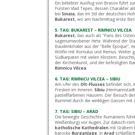
Ein beliebter Ausflug von Brasov führt 
Fürsten Vlad Tepes, dessen Charakter als
bei
Sinaia
, das im Stil der deutschen Ho
Bukarest
, wo am Nachmittag erste Bes
5. TAG: BUKAREST – RIMNICU VILCEA
Bukarest
, das auch als “Paris des Oste
sagenumwobener Hirte. Während der Stad
Baudenkmäler aus der “Belle Epoque”, e
Wölfin mit Romulus und Remus. Weiter g
Südkarpaten mit vielen Klöstern. Besich
der Kirchenkunst, und der befestigten B
Rimnicu Vilcea
.
6. TAG: RIMNICU VILCEA – SIBIU
Am Ufer des
Olt-Flusses
befindet sich, 
Fresken im Inneren.
Sibiu
(Hermannstadt)
pastellfarbenen Häusern. Der Besuch de
Bummel durch die winkligen Gassen mit d
7. TAG: SIBIU – ARAD
Die bewegte Geschichte Rumäniens führt
Weißenburg) vor Augen. Zur dakisch-römi
katholische Kathedralen
mit Gräbern t
barocke
Burganlage
. In
Arad
schließlic