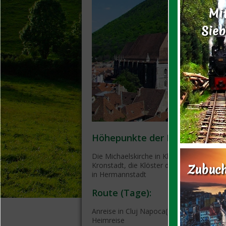
Mi
Sie
Höhepunkte der Reise:
Die Michaelskirche in Klausenburg, die B
Kronstadt, die Klöster der Walachei, die 
Zubuch
in Hermannstadt
Route (Tage):
Anreise in Cluj Napoca(1)-Sighisoara(1)-B
Heimreise