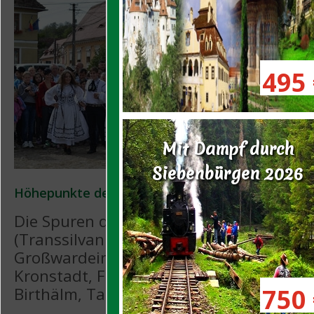
495 
Mit Dampf durch
Siebenbürgen 2026
Höhepunkte der Reise:
Die Spuren der deutschen Geschichte in
(Transsilvanien). Die Städte und Kirche
Großwardein, Klausenburg, Mediasch, S
Kronstadt, Fogarasch, Hermannstadt, Mü
750 
Birthälm, Tartlau, Honigberg u.v.m.