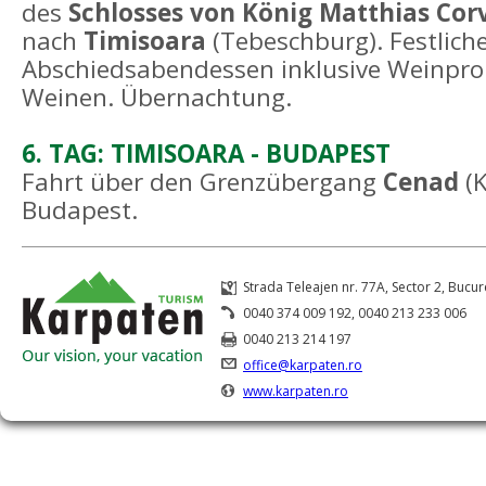
des
Schlosses von König Matthias Cor
nach
Timisoara
(Tebeschburg). Festlich
Abschiedsabendessen inklusive Weinpro
Weinen. Übernachtung.
6. TAG: TIMISOARA - BUDAPEST
Fahrt über den Grenzübergang
Cenad
(
Budapest.
Strada Teleajen nr. 77A, Sector 2, Bucur
0040 374 009 192, 0040 213 233 006
0040 213 214 197
office@karpaten.ro
www.karpaten.ro