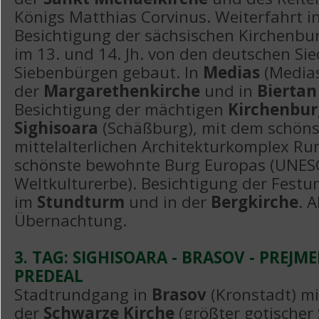
Königs Matthias Corvinus. Weiterfahrt i
Besichtigung der sächsischen Kirchenbu
im 13. und 14. Jh. von den deutschen Sie
Siebenbürgen gebaut. In
Medias
(Media
der
Margarethenkirche
und in
Biertan
Besichtigung der mächtigen
Kirchenbur
Sighisoara
(Schäßburg), mit dem schön
mittelalterlichen Architekturkomplex R
schönste bewohnte Burg Europas (UNES
Weltkulturerbe). Besichtigung der Festung
im
Stundturm
und in der
Bergkirche
. 
Übernachtung.
3. TAG: SIGHISOARA - BRASOV - PREJM
PREDEAL
Stadtrundgang in
Brasov
(Kronstadt)
mi
der
Schwarze Kirche
(größter gotischer