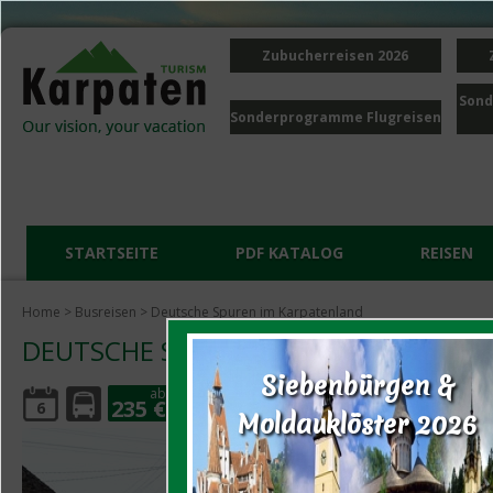
Zubucherreisen 2026
Sond
Sonderprogramme Flugreisen
STARTSEITE
PDF KATALOG
REISEN
Home
>
Busreisen
> Deutsche Spuren im Karpatenland
DEUTSCHE SPUREN IM KARPATENLAN
Siebenbürgen &
ab
235 €
6
Moldauklöster 2026