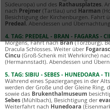
Südeuropa) und des
Rathausplatzes
. A
nach
Prejmer
(Tartlau) und
Harman
(H
Besichtigung der Kirchenburgen. Fahrt 
Predeal
. Abendessen und Übernachtung
4. TAG: PREDEAL - BRAN - FAGARAS - CI
Morgens, Fahrt nach
Bran
(Törzburg). B
Dracula Schlosses. Weiter über
Fogaras
Cincu
(Groß-Schenk mit Wehrkirche) na
(Hermannstadt). Abendessen und Übern
5. TAG: SIBIU - SEBES - HUNEDOARA - 
Während eines Spazierganges in der Alt
werden der Große und der Gleine Ring, 
sowie das
Brukenthalmuseum
besichti
Sebes
(Mühlbach), Besichtigung der
evan
Weiterfahrt nach
Hunedoara
(Eisenmar