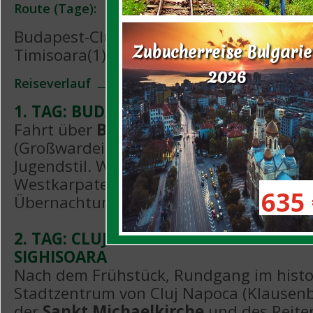
Route (Tage):
Budapest-Cluj Napoca(1)-Sighisoara(1)-Pr
Zubucherreise Bulgari
Timisoara(1)-Budapest
2026
Reiseverlauf
1. TAG: BUDAPEST - ORADEA - CLUJ N
Fahrt über
Bors
(Grenzübergang) nach
O
(Großwardein) mit den wunderschönen 
Jugendstil. Weiterfahrt durch die herrli
Westkarpaten nach
Cluj Napoca
. Aben
635 
Übernachtung.
2. TAG: CLUJ NAPOCA – MEDIASCH - BI
SIGHISOARA
Nach dem Frühstück, Rundgang im histo
Stadtzentrum von Cluj Napoca (Klausenb
der
Sankt Michaelkirche
und des Reite