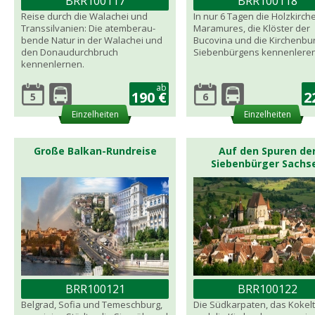
BRR100117
BRR100118
Reise durch die Walachei und
In nur 6 Tagen die Holzkirch
Transsilvanien: Die atemberau-
Maramures, die Klöster der
bende Natur in der Walachei und
Bucovina und die Kirchenbu
den Donaudurchbruch
Siebenbürgens kennenleren
kennenlernen.
ab
190 €
2
5
6
Einzelheiten
Einzelheiten
Große Balkan-Rundreise
Auf den Spuren de
Siebenbürger Sachs
BRR100121
BRR100122
Belgrad, Sofia und Temeschburg,
Die Südkarpaten, das Kokelt