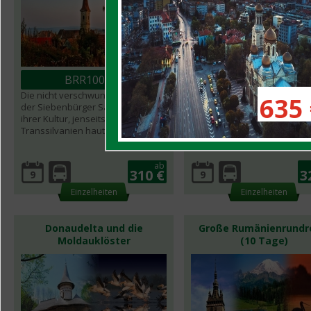
BRR100105
BRR100106
Die nicht verschwunden Spuren
Atemberaubende Natur in d
635 
der Siebenbürger Sachsen und
Walachei, den Donaudurchb
ihrer Kultur, jenseits der Wälder, in
und einen Teil von Transsil
Transsilvanien hautnah erleben.
kennenlernen.
ab
310 €
3
9
9
Einzelheiten
Einzelheiten
Donaudelta und die
Große Rumänienrundr
Moldauklöster
(10 Tage)