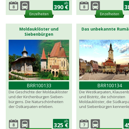
ab
390 €
3
8
8
Einzelheiten
Einzelheiten
Moldauklöster und
Das unbekannte Rumä
Siebenbürgen
BRR100133
BRR100134
Die Geschichte der Moldauklöster
Die Westkarpaten, Klausen
und der Kirchenburgen Sieben-
und Bistritz, die schönsten
bürgens. Die Naturschönheiten
Moldauklöster, die Südkarp
der Ostkarpaten erleben.
und Siebenbürgen kennenle
ab
325 €
4
8
7