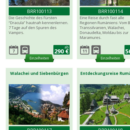
BRR100113
BRR100114
Die Geschichte des Fürsten
Eine Reise durch fast alle
“Dracula” hautnah kennenlernen.
Regionen Rumäniens: Vom B
7 Tage auf den Spuren des
Transsilvanien, Walachei,
Vampirs.
Donaudelta, Moldau bis zur
Maramures.
ab
290 €
5
7
11
Einzelheiten
Einzelheiten
Walachei und Siebenbürgen
Entdeckungsreise Rum