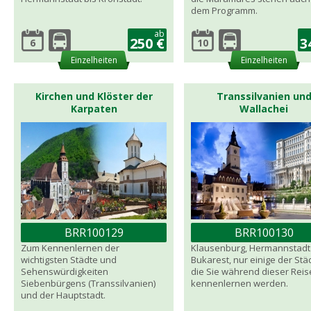
dem Programm.
ab
250 €
3
6
10
Einzelheiten
Einzelheiten
Kirchen und Klöster der
Transsilvanien un
Karpaten
Wallachei
BRR100129
BRR100130
Zum Kennenlernen der
Klausenburg, Hermannstadt
wichtigsten Städte und
Bukarest, nur einige der Stä
Sehenswürdigkeiten
die Sie während dieser Reis
Siebenbürgens (Transsilvanien)
kennenlernen werden.
und der Hauptstadt.