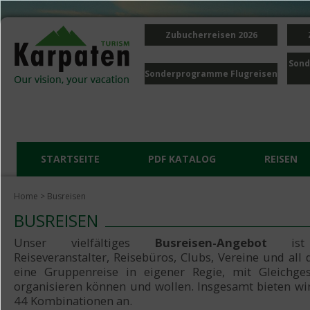
Zubucherreisen 2026
Sond
Sonderprogramme Flugreisen
STARTSEITE
PDF KATALOG
REISEN
Home
> Busreisen
BUSREISEN
Unser vielfältiges
Busreisen-Angebot
is
Reiseveranstalter, Reisebüros, Clubs, Vereine und all d
eine Gruppenreise in eigener Regie, mit Gleichges
organisieren können und wollen. Insgesamt bieten wi
44 Kombinationen an.