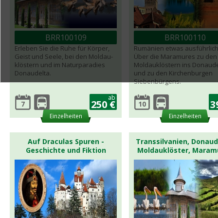
BRR100109
BRR100110
Erleben Sie die Ruhe für Körper,
Rumänien etwas ausführlich
Geist und Seele, bei den Moldau-
Über die Maramures zu den
klöstern und im Naturparadies
Moldauklöstern ins Donaude
Donaudelta.
und zu den Kirchenburgen
Siebenbürgens.
ab
250 €
3
7
10
Einzelheiten
Einzelheiten
Auf Draculas Spuren -
Transsilvanien, Donaud
Geschichte und Fiktion
Moldauklöster, Maram