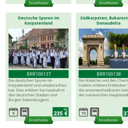
Einzelheiten
Einzelheiten
Deutsche Spuren im
Südkarpaten, Bukarest
Karpatenland
Donaudelta
BRR100137
BRR100138
Die deutschen Spuren im
Die Walachei und den Char
Karpatenland sind umüberschau-
Südens erleben! Entdecken 
bar. Dies erleben Sie hautnah in
die unverwechselbaren Sei
den deutschen Städten und
der rumänischen Hauptstadt
Burgen Siebenbürgens.
ab
235 €
3
6
10
Einzelheiten
Einzelheiten