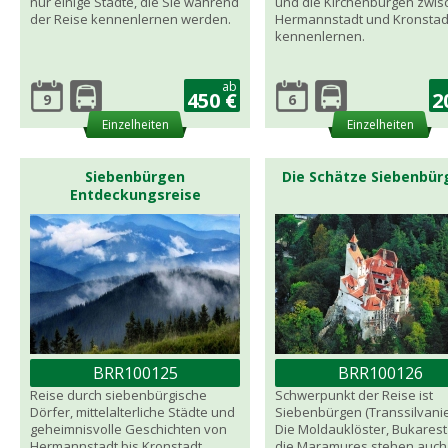
nur einige Städte, die Sie während
und die Kirchenburgen zwis
der Reise kennenlernen werden.
Hermannstadt und Kronstad
kennenlernen.
ab
450 €
2
9
6
Einzelheiten
Einzelheiten
Siebenbürgen
Die Schätze Siebenbür
Entdeckungsreise
BRR100125
BRR100126
Reise durch siebenbürgische
Schwerpunkt der Reise ist
Dörfer, mittelalterliche Städte und
Siebenbürgen (Transsilvanie
geheimnisvolle Geschichten von
Die Moldauklöster, Bukares
Hermannstadt bis Kronstadt.
die Maramures stehen auch