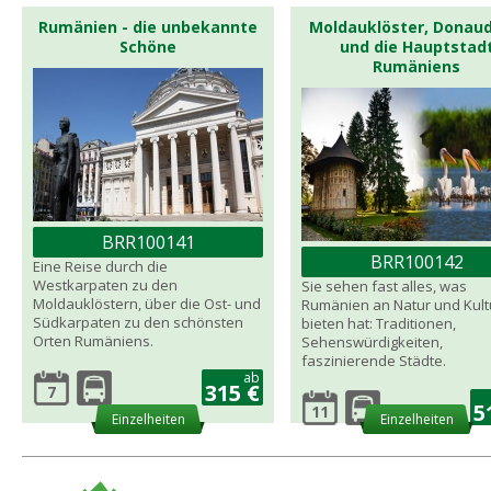
Rumänien - die unbekannte
Moldauklöster, Donaud
Schöne
und die Hauptstad
Rumäniens
BRR100141
BRR100142
Eine Reise durch die
Westkarpaten zu den
Sie sehen fast alles, was
Moldauklöstern, über die Ost- und
Rumänien an Natur und Kult
Südkarpaten zu den schönsten
bieten hat: Traditionen,
Orten Rumäniens.
Sehenswürdigkeiten,
faszinierende Städte.
ab
315 €
7
5
11
Einzelheiten
Einzelheiten