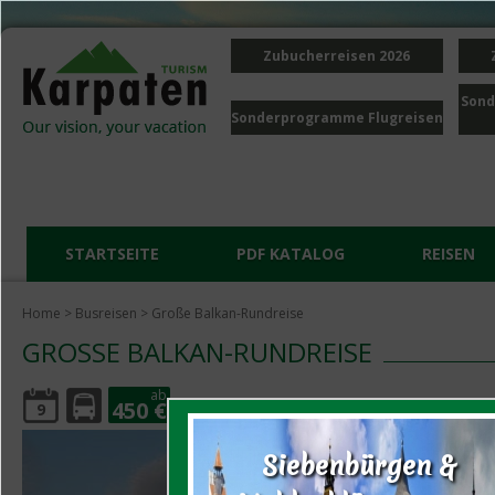
Zubucherreisen 2026
Sond
Sonderprogramme Flugreisen
STARTSEITE
PDF KATALOG
REISEN
Home
>
Busreisen
> Große Balkan-Rundreise
GROSSE BALKAN-RUNDREISE
ab
450 €
9
Siebenbürgen &