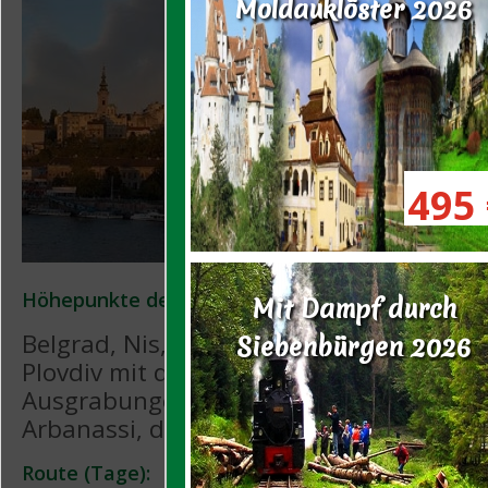
Moldauklöster 2026
495 
Höhepunkte der Reise:
Mit Dampf durch
Belgrad, Nis, Sofia mit der Alexander Ne
Siebenbürgen 2026
Plovdiv mit dem römischen Amphitheate
Ausgrabungen, Freilichtmuseum Etara,
Arbanassi, das Eiserne Tor und Herkule
Route (Tage):