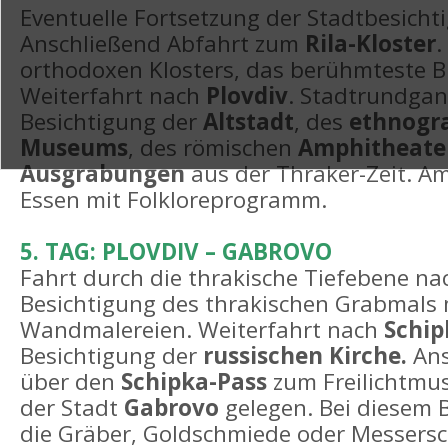
Eventuelle Fortsetzung der Stadtbesichti
Anschließend Abfahrt zum
Rila-Kloster
.
orthodoxen Klosters, das berühmteste B
Weiterfahrt nach
Plovdiv
. Stadtrundgang
Besichtigung der
Altstadt
, des
ethnogr
Museums
, des römischen
Amphitheate
Ausgrabungen
aus der Thraker-Zeit. A
Essen mit Folkloreprogramm.
5. TAG: PLOVDIV – GABROVO
Fahrt durch die thrakische Tiefebene n
Besichtigung des thrakischen Grabmals
Wandmalereien. Weiterfahrt nach
Schi
Besichtigung der
russischen Kirche.
Ans
über den
Schipka-Pass
zum Freilichtm
der Stadt
Gabrovo
gelegen. Bei diesem
die Gräber, Goldschmiede oder Messersc