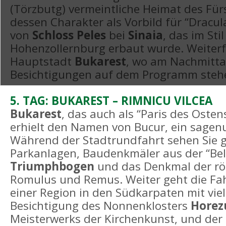
(Törzbutg) vermeintliche Heimat des Für
dessen Charakter als Vorbild für “Dracul
von
Schloss Peles
bei
Sinaia
, das im Sti
Hohenzollernburg erbaut wurde. Weiterfa
Hauptstadt
Bukarest
, wo am Nachmitta
Besichtigungen auf dem Programm steh
5. TAG: BUKAREST – RIMNICU VILCEA
Bukarest
, das auch als “Paris des Osten
erhielt den Namen von Bucur, ein sage
Während der Stadtrundfahrt sehen Sie g
Parkanlagen, Baudenkmäler aus der “Bel
Triumphbogen
und das Denkmal der rö
Romulus und Remus. Weiter geht die Fa
einer Region in den Südkarpaten mit viel
Besichtigung des Nonnenklosters
Horez
Meisterwerks der Kirchenkunst, und der 