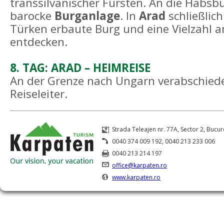
transsilvanischer Fürsten. An die Habsbu
barocke
Burganlage
. In
Arad
schließlich
Türken erbaute Burg und eine Vielzahl a
entdecken.
8. TAG: ARAD – HEIMREISE
An der Grenze nach Ungarn verabschiedet
Reiseleiter.
Strada Teleajen nr. 77A, Sector 2, Bucur
0040 374 009 192, 0040 213 233 006
0040 213 214 197
office@karpaten.ro
www.karpaten.ro