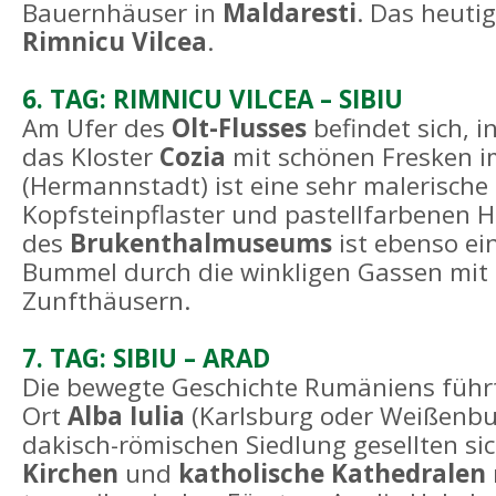
Bauernhäuser in
Maldaresti
. Das heutig
Rimnicu Vilcea
.
6. TAG: RIMNICU VILCEA – SIBIU
Am Ufer des
Olt-Flusses
befindet sich, i
das Kloster
Cozia
mit schönen Fresken i
(Hermannstadt) ist eine sehr malerische
Kopfsteinpflaster und pastellfarbenen 
des
Brukenthalmuseums
ist ebenso ei
Bummel durch die winkligen Gassen mit 
Zunfthäusern.
7. TAG: SIBIU – ARAD
Die bewegte Geschichte Rumäniens führt
Ort
Alba Iulia
(Karlsburg oder Weißenbur
dakisch-römischen Siedlung gesellten si
Kirchen
und
katholische Kathedralen