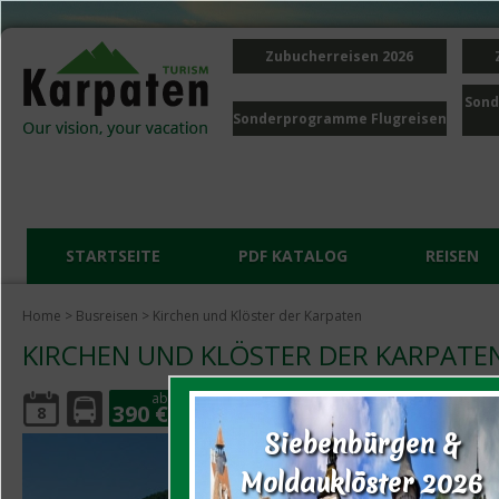
Zubucherreisen 2026
Sond
Sonderprogramme Flugreisen
STARTSEITE
PDF KATALOG
REISEN
Home
>
Busreisen
> Kirchen und Klöster der Karpaten
KIRCHEN UND KLÖSTER DER KARPATE
ab
390 €
8
Siebenbürgen &
Moldauklöster 2026