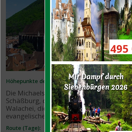
495 
Mit Dampf durch
Höhepunkte der Reise:
Siebenbürgen 2026
Die Michaelskirche in Klausenburg, die B
Schäßburg, die Schwarze Kirche in Kronst
Walachei, die katholische Kirche in Karl
evangelische Kirche in Hermannstadt
Route (Tage):