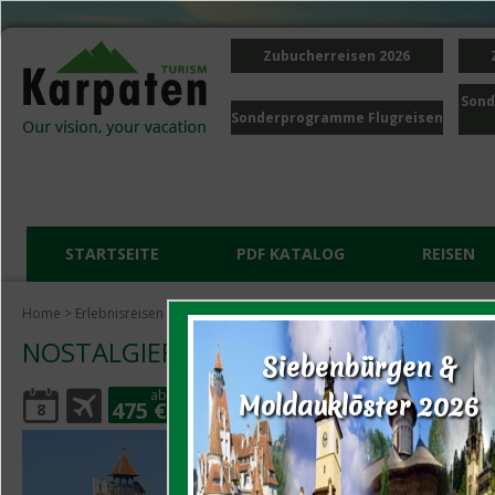
Zubucherreisen 2026
Sond
Sonderprogramme Flugreisen
STARTSEITE
PDF KATALOG
REISEN
Home
>
Erlebnisreisen
> Nostalgiefahrten mit Dampfloks in Siebenbürgen
NOSTALGIEFAHRTEN MIT DAMPFLOKS 
Siebenbürgen &
ab
Moldauklöster 2026
475 €
8