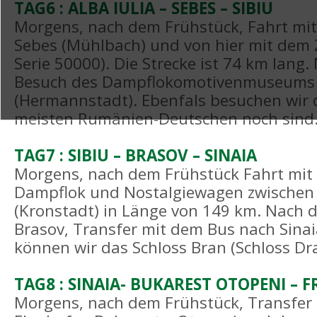
TAG6 : ALBA IULIA – SEBES – SIBIU
Morgens, nach dem Frühstück, Fahrt mi
Sebes (Mühlbach) und von hier mit dem 
Serie 50000). Die Strecke ist 74 km lang
Besuch des Dampflokomotivenmuseums 
(Hermannstadt). Ebenfals besuchen wir d
meisten Rumänien-Deutschen noch sind
TAG7 : SIBIU – BRASOV – SINAIA
Morgens, nach dem Frühstück Fahrt mit d
Dampflok und Nostalgiewagen zwischen 
(Kronstadt) in Länge von 149 km. Nach d
Brasov, Transfer mit dem Bus nach Sina
können wir das Schloss Bran (Schloss Dr
TAG8 : SINAIA- BUKAREST OTOPENI – 
Morgens, nach dem Frühstück, Transfer