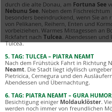
durch die alte Donau, am
Fortuna See
v
Nebunu See
. Neben dem Fischreichtum i
besonders beeindruckend, wenn Sie an 
von Pelikanen, Reihern, Enten und Kor
vorbeiziehen. Warmes Mittagessen an B
Rckfahrt nach
Tulcea
. Abendessen und 
Tulcea.
5. TAG: TULCEA – PIATRA NEAMT
Nach dem Frühstück Fahrt in Richtung 
Neamt
. Die Stadt liegt idyllisch umgeb
Pietricica, Cernegura und den Ausläufer
Abendessen und Übernachtung.
6. TAG: PIATRA NEAMT – GURA HUMO
Besichtigung einiger
Moldauklöster
. Vi
werden noch immer von freundlichen M