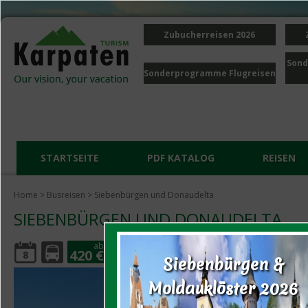
Zubucherreisen 2026
Sond
Sonderprogramme Flugreisen
STARTSEITE
PDF KATALOG
REISEN
Home
>
Busreisen
> Siebenbürgen und Donaudelta
SIEBENBÜRGEN UND DONAUDELTA
ab
420 €
8
Siebenbürgen &
Moldauklöster 2026