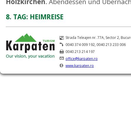
Holzkirchen
. Abendessen und Übernac
8. TAG: HEIMREISE
Strada Teleajen nr. 77A, Sector 2, Bucur
0040 374 009 192, 0040 213 233 006
0040 213 214 197
office@karpaten.ro
www.karpaten.ro