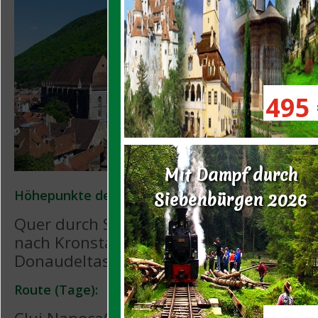
495 
Mit Dampf durch
Höhepunkte der Reise:
Siebenbürgen 2026
Quer durch Siebenbürgen von Klausenb
nach Kronstadt. Eine Schifffahrt durch d
Donaudeltas. Die Ostkarpaten und die 
Route (Tage):