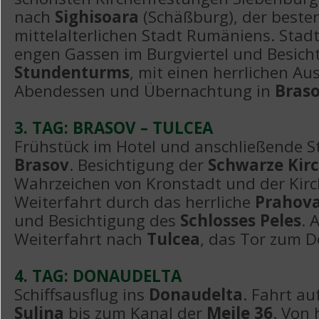
nach
Sighisoara
(Schäßburg), der beste
mittelalterlichen Stadt Rumäniens. Sta
engen Gassen im Burgviertel und Besich
Stundenturms
,
mit einen herrlichen Aus
Abendessen und Übernachtung in
Bras
3. TAG: BRASOV – TULCEA
Frühstück im Hotel und anschließende S
Brasov
. Besichtigung der
Schwarze Kir
Wahrzeichen von Kronstadt und der Ki
Weiterfahrt durch das herrliche
Prahova
und Besichtigung des
Schlosses Peles
. 
Weiterfahrt nach
Tulcea
, das Tor zum D
4. TAG: DONAUDELTA
Schiffsausflug ins
Donaudelta
. Fahrt a
Sulina
bis zum Kanal der
Meile 36
. Von 