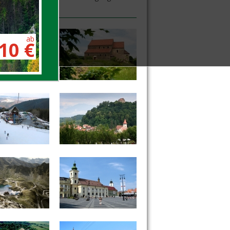
alerie
ab
10 €