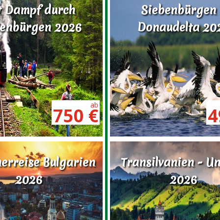
t Dampf durch
Siebenbürgen
benbürgen 2026
Donaudelta 20
ab
750 €
4
Leist
7 Üb
Hotel
erreise Bulgarien
Transilvanien - U
Stadtrundfahrt mit Besichtigung der Patriarchenkirche und
ch Ramnicu Valcea. Abendessen und Übernachtung im 3 *
Reise
2026
2026
2 fes
Folk
rg (Cisnadioara) an, wo Sie die kommende 5 Nächte
Koffe
g in das Thema der Reise und Erkundung der Umgebung.
mode