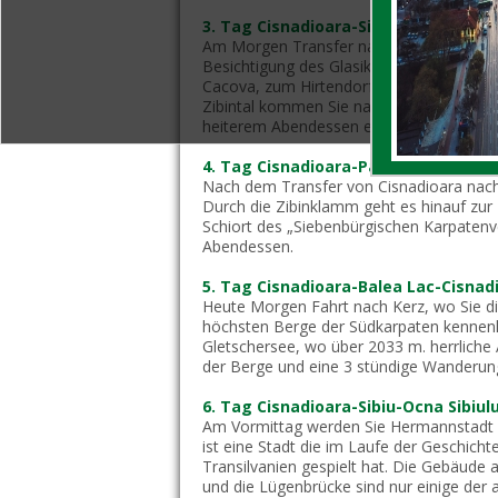
3. Tag Cisnadioara-Sibiel-Cisnadioar
Am Morgen Transfer nach Sibiel (Budenba
Besichtigung des Glasikonenmuseums au
Cacova, zum Hirtendorf. Sie wandern über
Zibintal kommen Sie nach Gura Raului zu
heiterem Abendessen eingeladen.
4. Tag Cisnadioara-Paltinis-Cisnadio
Nach dem Transfer von Cisnadioara nach 
Durch die Zibinklamm geht es hinauf zur
Schiort des „Siebenbürgischen Karpatenv
Abendessen.
5. Tag Cisnadioara-Balea Lac-Cisnad
Heute Morgen Fahrt nach Kerz, wo Sie di
höchsten Berge der Südkarpaten kennenl
Gletschersee, wo über 2033 m. herrliche
der Berge und eine 3 stündige Wanderung
6. Tag Cisnadioara-Sibiu-Ocna Sibiul
Am Vormittag werden Sie Hermannstadt k
ist eine Stadt die im Laufe der Geschichte
Transilvanien gespielt hat. Die Gebäude 
und die Lügenbrücke sind nur einige der 