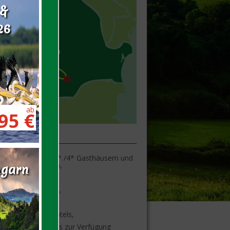
 &
26
ab
95 €
ungen
ernachtungen in 3* /4* Gasthäusern und
s mit Halbpension,
ngarn
leitung,
tliche Abendessen,
loreprogramm,
rservice in den Hotels,
rner Kleinbus /Bus zur Verfügung