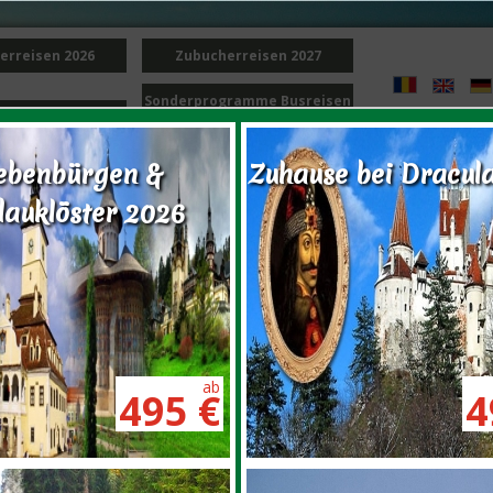
erreisen 2026
Zubucherreisen 2027
Sonderprogramme Busreisen
ramme Flugreisen
2027
ebenbürgen &
Zuhause bei Dracul
auklöster 2026
LOG
REISEN
INFO
SERVICE
üdkarpaten
SÜDKARPATEN
ab
495 €
4