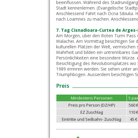
beeinflussen. Während des Stadrundgang
Stadt kennenlernen. (Evangelische Stadtp
Anschliessend Fahrt nach Ocna Sibiului. 
nach Loamnes zu machen. Anschliessend 
7. Tag Cisnadioara-Curtea de Arges
Am Morgen, über den Roten Turm Pass v
Walachei. Am Vormittag besichtigen Sie d
kulturellen Plätzen der Welt, vermischen
Wahrheit und bilden ein untrennbares Gan
Persönlichkeiten eine besondere Würze. 
Besichtigung des Revolutionsplatzes wo 
1989 errinren werden. Sie sehen unter 
Triumphbogen. Ausserdem besichtigen Si
Preis
Mindestens Personen
5 pa
Preis pro Person (DZ/HP)
560 
EZ Zuschlag
110 
Eintritte und Seilbahn- Zuschlag
45 €