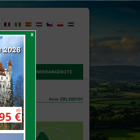
X
a 2026
INFO
SONDERANGEBOTE
ERL300101
Reise:
ab
95 €