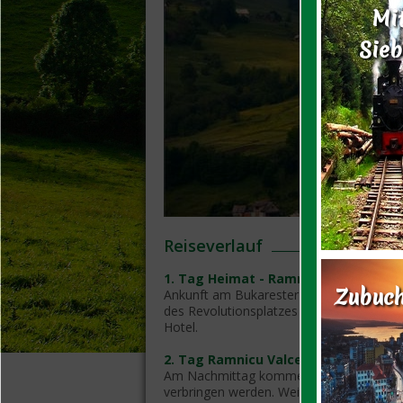
Mi
Sie
Reiseverlauf
1. Tag Heimat - Ramnicu Valcea
Zubuch
Ankunft am Bukarester Flughafen, kurze 
des Revolutionsplatzes und Transfer na
Hotel.
2. Tag Ramnicu Valcea-Cisnadioara
Am Nachmittag kommen Sie in Michelsbe
verbringen werden. Weiterhin Einführun