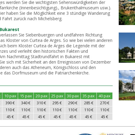
es werden Sie die wichtigsten Sehenswürdigkeiten der
farrkirche (Innenbesichtigung)., Brukenthalmuseum usw.).
Hier haben Sie die Möglichkeit eine 3 stündige Wanderung
Fahrt zurück nach Michelsberg.
-Bukarest
erlassen Sie Siebenbuergen und undfahren Richtung
as Kloster von Curtea de Arges. So wie bei vielen anderen
 sich beim Kloster Curtea de Arges die Legende mit der
zes und verleiht den historischen Fakten und
Am Nachmittag Stadtrundfahrt in Bukarest mit
Sie sich mit Sicherheit an den Erreignissen von Dezember
anderen auch das Atheneum, Königschloss und den
e das Dorfmuseum und die Patriarchenkirche.
x
10 pax
15 pax
20 pax
25 pax
30 pax
35 pax
40 pax
€
390 €
340 €
310 €
295 €
290 €
285 €
270 €
€
110 €
110 €
110 €
110 €
110 €
110 €
110 €
45 €
45 €
45 €
45 €
45 €
45 €
45 €